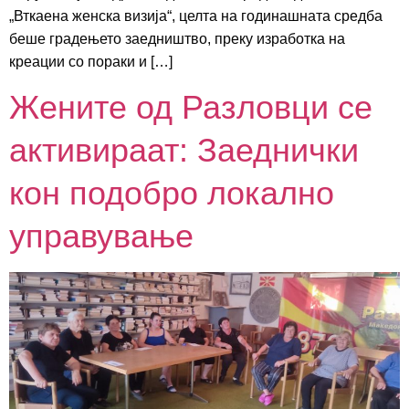
„Вткаена женска визија“, целта на годинашната средба
беше градењето заедништво, преку изработка на
креации со пораки и […]
Жените од Разловци се
активираат: Заеднички
кон подобро локално
управување