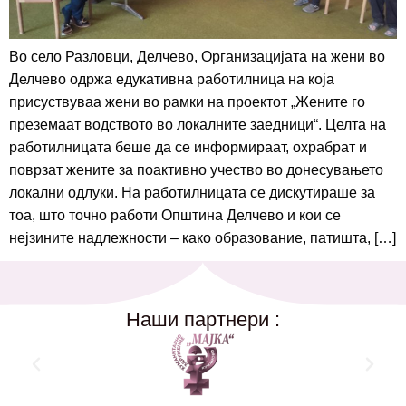
Во село Разловци, Делчево, Организацијата на жени во
Делчево одржа едукативна работилница на која
присуствуваа жени во рамки на проектот „Жените го
преземаат водството во локалните заедници“. Целта на
работилницата беше да се информираат, охрабрат и
поврзат жените за поактивно учество во донесувањето
локални одлуки. На работилницата се дискутираше за
тоа, што точно работи Општина Делчево и кои се
нејзините надлежности – како образование, патишта, […]
Наши партнери :