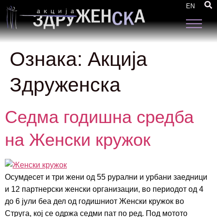
EN
Ознака:
Акција
Здруженска
Седма годишна средба
на Женски кружок
Осумдесет и три жени од 55 рурални и урбани заедници
и 12 партнерски женски организации, во периодот од 4
до 6 јули беа дел од годишниот Женски кружок во
Струга, кој се одржа седми пат по ред. Под мотото