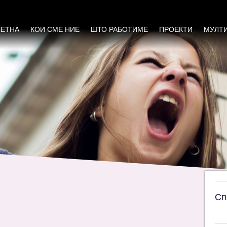
клучување во ХИВ/СИДА контекст: потреба 
ЧЕТНА
КОИ СМЕ НИЕ
ШТО РАБОТИМЕ
ПРОЕКТИ
МУЛТ
Сп