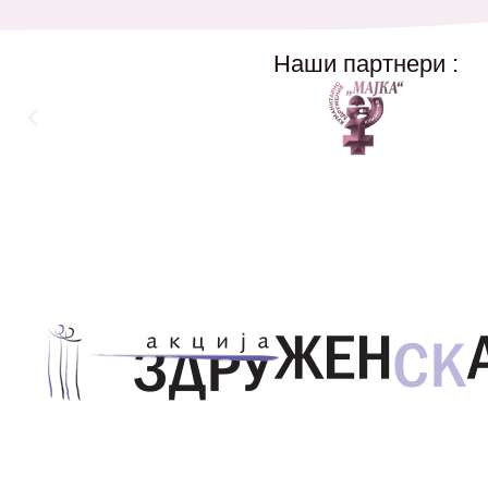
Наши партнери :
Здружение за унапредување на родовата еднаквос
Акција Здруженска – Скопје