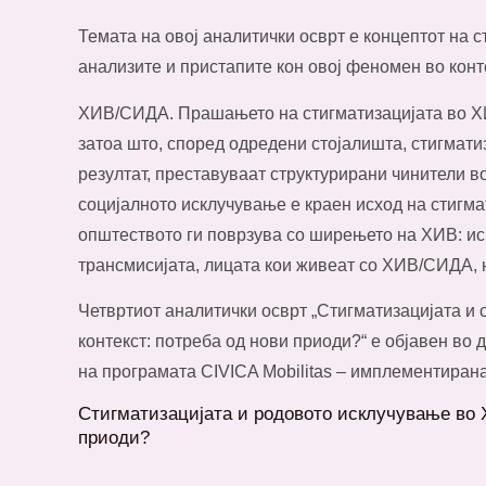
Темата на овој аналитички осврт е концептот на с
анализите и пристапите кон овој феномен во конт
ХИВ/СИДА. Прашањето на стигматизацијата во Х
затоа што, според одредени стојалишта, стигматиз
резултат, преставуваат структурирани чинители в
социјалното исклучување е краен исход на стигма
општеството ги поврзува со ширењето на ХИВ: и
трансмисијата, лицата кои живеат со ХИВ/СИДА, н
Четвртиот аналитички осврт „Стигматизацијата 
контекст: потреба од нови приоди?“ е објавен во
на програмата CIVICA Mobilitas – имплементира
Стигматизацијата и родовото исклучување во 
приоди?