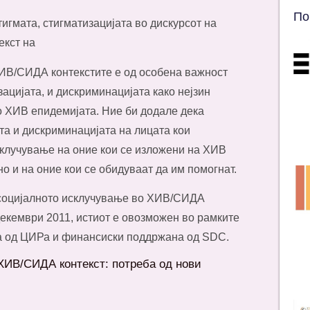
По
тигмата, стигматизацијата во дискурсот на
екст на
ИВ/СИДА контекстите е од особена важност
ацијата, и дискриминацијата како нејзин
о ХИВ епидемијата. Ние би додале дека
та и дискриминацијата на лицата кои
склучување на оние кои се изложени на ХИВ
о и на оние кои се обидуваат да им помогнат.
и социјалното исклучување во ХИВ/СИДА
 декември 2011, истиот е овозможен во рамките
на од ЦИРа и финансиски поддржана од SDC.
ХИВ/СИДА контекст: потреба од нови