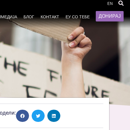
од нови приоди?
EN
ДОНИРАЈ
ИМЕДИЈА
БЛОГ
КОНТАКТ
ЕУ СО ТЕБЕ
одели: