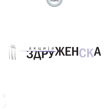
Здружение за унапредување на родовата
еднаквост Акција Здруженска – Скопје
Address List
Ул. Никола Тримпаре 12-1/12,
Скопје, Р. Македонија
+389 71 245 384