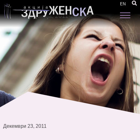
„Родовите прашања и инклузивноста во
EN
Националната Стратегија за е-вклучување
на Р.Македонија, 2011-2014“
Декември 23, 2011