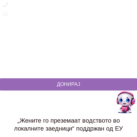
+389 2 3215660
zdruzenska@t.mk
Social Networks
@akcijazdruzenska
Akcija Zdruzenska
Akcija Zdruzenska
Akcija Zdruzenska
ДОНИРАЈ
„Жените го преземаат водството во
локалните заедници“ поддржан од ЕУ