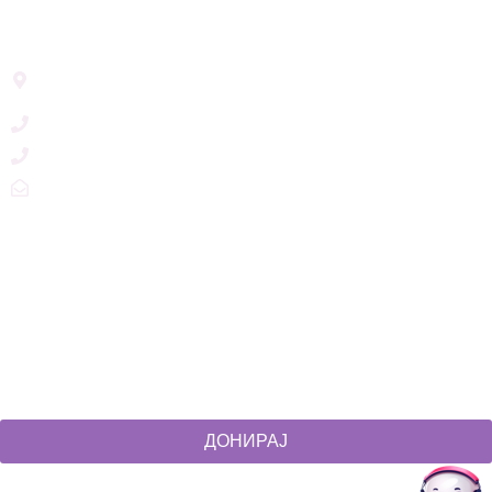
Address List
Ул. Никола Тримпаре 12-1/12,
Скопје, Р. Македонија
+389 71 245 384
+389 2 3215660
zdruzenska@t.mk
Social Networks
@akcijazdruzenska
Akcija Zdruzenska
Akcija Zdruzenska
Akcija Zdruzenska
ДОНИРАЈ