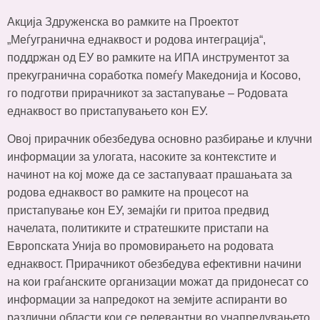
Акција Здруженска во рамките на Проектот
„Меѓугранична еднаквост и родова интеграција“,
поддржан од ЕУ во рамките на ИПА инструментот за
прекугранична соработка помеѓу Македонија и Косово,
го подготви прирачникот за застапување – Родовата
еднаквост во пристапувањето кон ЕУ.
Овој прирачник обезбедува основно разбирање и клучни
информации за улогата, насоките за контекстите и
начинот на кој може да се застапуваат прашањата за
родова еднаквост во рамките на процесот на
пристапување кон ЕУ, земајќи ги притоа предвид
начелата, политиките и стратешките пристапи на
Европската Унија во промовирањето на родовата
еднаквост. Прирачникот обезбедува ефективни начини
на кои граѓанските организации можат да придонесат со
информации за напредокот на земјите аспиранти во
различни области кои се релевантни во унапредувањето