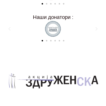
Наши донатори :
Здружение за унапредување на родовата
еднаквост Акција Здруженска – Скопје