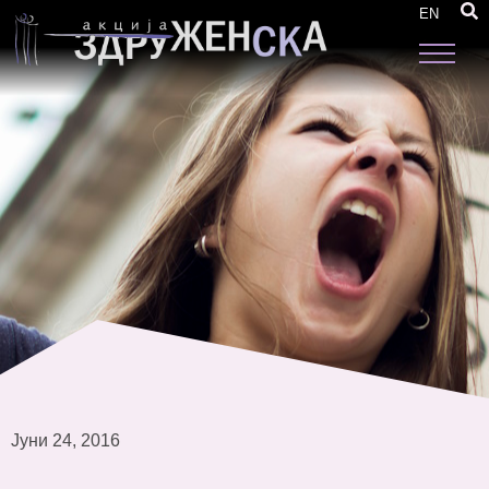
Родовата еднаквост во пристапувањето кон
EN
ЕУ – Прирачник за застапување
Јуни 24, 2016