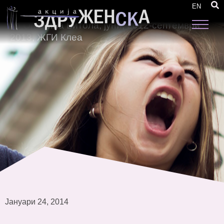
Проценка за остварувањето на целите на
EN
политиките а родово одговорно буџетирање
во Општина Битола, јуни, 2012-септември
2013, ЖГИ Клеа
Јануари 24, 2014