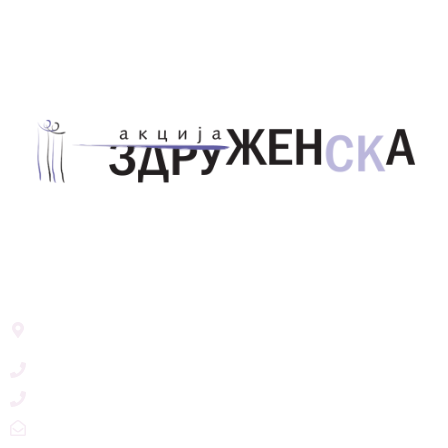
Здружение за унапредување на родовата
еднаквост Акција Здруженска – Скопје
Address List
Ул. Никола Тримпаре 12-1/12,
Скопје, Р. Македонија
+389 71 245 384
+389 2 3215660
zdruzenska@t.mk