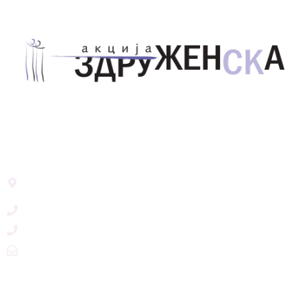
Здружение за унапредување на родовата
еднаквост Акција Здруженска – Скопје
Address List
Ул. Никола Тримпаре 12-1/12,
Скопје, Р. Македонија
+389 71 245 384
+389 2 3215660
zdruzenska@t.mk
Social Networks
@akcijazdruzenska