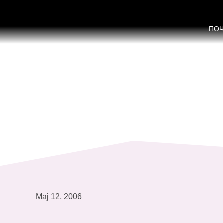
Користење на информациско кому
ПО
Мај 12, 2006