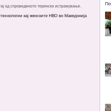
По
тај од спроведеното теренско истражување.
технологии кај женските НВО во Македонија