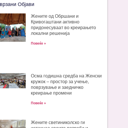
врзани Објави
Жените од Обршани и
Кривогаштани активно
придонесуваат во креирањето
локални решенија
Повеќе »
Oсма годишна средба на Женски
кружок – простор за учење,
поврзување и заедничко
креирање промени
Повеќе »
Жените светиниколско ги