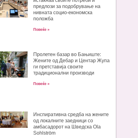
истакнаа своите потреби и
предлози за подобрување на
нивната социо-економска
положба
Повеќе »
Пролетен базар во Бањиште:
Жените од Дебар и Центар Жупа
ги претставија своите
традиционални производи
Повеќе »
Инспиративна средба на жените
од локалните заедници со
амбасадорот на Шведска Ola
Sohlström