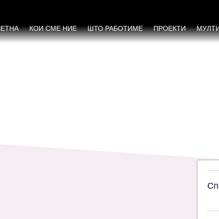
никациските технологии кај женските НВО 
ЧЕТНА
КОИ СМЕ НИЕ
ШТО РАБОТИМЕ
ПРОЕКТИ
МУЛТ
Сп