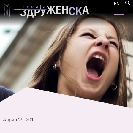
Извештај од мониторингот на политиките за
EN
родова еднаквост во Република Македонија
Април 29, 2011