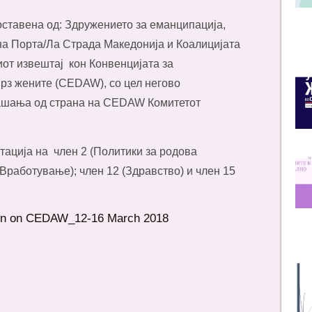
составена од: Здружението за еманципација,
на Порта/Ла Страда Македонија и Коалицијата
от извештај кон Конвенцијата за
рз жените (CEDAW), со цел негово
рашања од страна на CEDAW Комитетот
тација на член 2 (Политики за родова
 (Вработување); член 12 (Здравство) и член 15
ion on CEDAW_12-16 March 2018