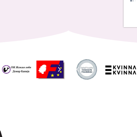
Address List
Ул. Никола Тримпаре 12-1/