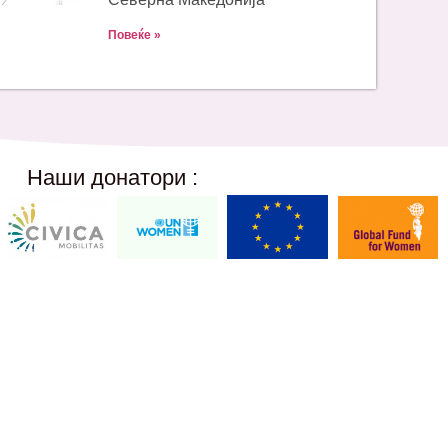
Повеќе »
Наши донатори :
Social Networks
12,
@akcijazdruzenska