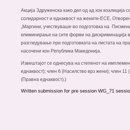
Акција Здруженска како дел од ад хок коалиција 
солидарност и еднаквост на жените-ЕСЕ, Отворе
„Маргини, учествуваше во подготовка на Писмени
елиминирање на сите форми на дискриминација в
разгледување при подготовката на листата на п
насочени кон Република Македонија.
Извештајот се однесува на степенот на имплемен
еднаквост); член 6 (Насилство врз жени); член 11
(Правна еднаквост).)
Written submission for pre session WG_71 sess