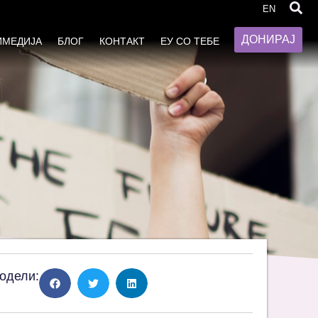
ја врз жените (CEDAW)
EN
ДОНИРАЈ
ИМЕДИЈА
БЛОГ
КОНТАКТ
ЕУ СО ТЕБЕ
одели: