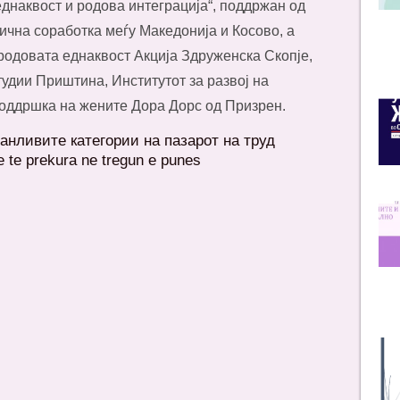
еднаквост и родова интеграција“, поддржан од
ична соработка меѓу Македонија и Косово, а
одовата еднаквост Акција Здруженска Скопје,
тудии Приштина, Институтот за развој на
поддршка на жените Дора Дорс од Призрен.
анливите категории на пазарот на труд
ve te prekura ne tregun e punes