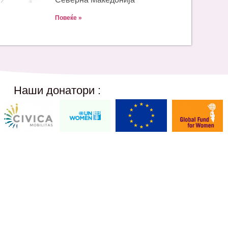
Повеќе »
Наши донатори :
Social Networks
12,
@akcijazdruzenska