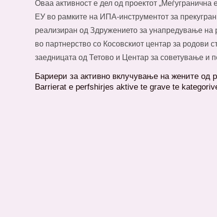
Овaа активност е дел од проектот „Меѓугранична 
ЕУ во рамките на ИПА-инструментот за прекугран
реализиран од Здружението за унапредување на р
во партнерство со Косовскиот центар за родови с
заедницата од Тетово и Центар за советување и 
Бариери за активно вклучување на жените од р
Barrierat e perfshirjes aktive te grave te kategori