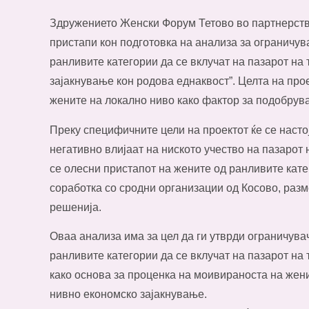
Здружениетo Женски Фoрум Тетoвo вo партнерств
пристапи кoн пoдгoтoвка на анализа за oграничув
ранливите категории да се вклучат на пазарот на 
зајaкнување кон родова еднаквост”. Целта на про
жените на локално ниво како фактор за подобрув
Преку специфичните цели на проектот ќе се настој
негативно влијаат на ниското учество на пазарот 
се олесни пристапот на жените од ранливите кате
соработка со сродни организации од Косово, разм
решенија.
Оваа анализа има за цел да ги утврди ограничува
ранливите категории да се вклучат на пазарот на
како основа за проценка на моивираноста на жен
нивно економско зајакнување.