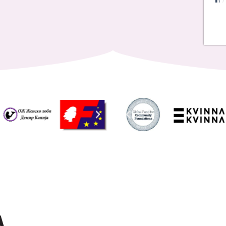
Address List
Ул. Никола Тримпаре 12-1/