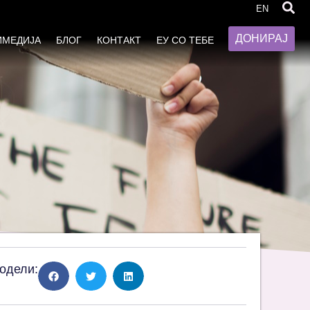
т на труд
EN
ДОНИРАЈ
ИМЕДИЈА
БЛОГ
КОНТАКТ
ЕУ СО ТЕБЕ
одели: