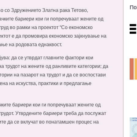
По
o сo Здружението Златна рака Тетoвo,
ачките бариери кои ги попречуваат жените од
труд во рамки на проектот “Со еконoмско
ектот e да промовира економско зајкнување на
ање на родовата еднаквост.
ува: да се утврдат главните фактори кои
на трудот на жените од ранливите категории; да
гории на пазарот на трудот и да се воспостави
ена на искуства, практики и предлагање
чките бариери кои ги попречуваат жените од
 трудот. Утврдените бариери треба да послужат
ите да се вклучат во понатамшен процес на