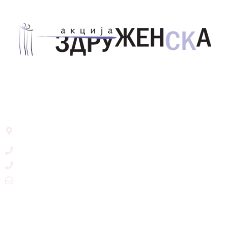
Здружение за унапредување на родовата
еднаквост Акција Здруженска – Скопје
Address List
Ул. Никола Тримпаре 12-1/12,
Скопје, Р. Македонија
+389 71 245 384
+389 2 3215660
zdruzenska@t.mk
Social Networks
@akcijazdruzenska
Akcija Zdruzenska