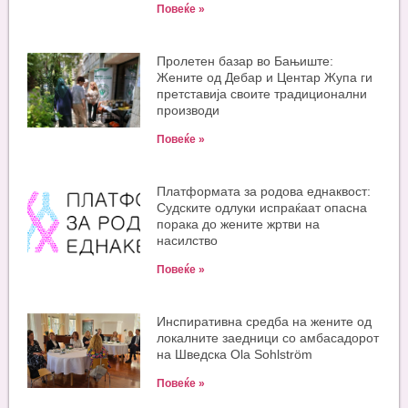
Повеќе »
Пролетен базар во Бањиште:
Жените од Дебар и Центар Жупа ги
претставија своите традиционални
производи
Повеќе »
Платформата за родова еднаквост:
Судските одлуки испраќаат опасна
порака до жените жртви на
насилство
Повеќе »
Инспиративна средба на жените од
локалните заедници со амбасадорот
на Шведска Ola Sohlström
Повеќе »