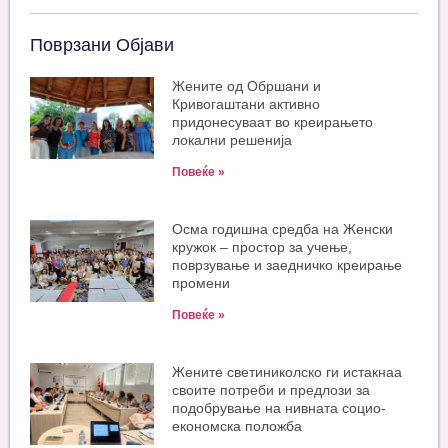
Поврзани Објави
Жените од Обршани и
Кривогаштани активно
придонесуваат во креирањето
локални решенија
Повеќе »
Oсма годишна средба на Женски
кружок – простор за учење,
поврзување и заедничко креирање
промени
Повеќе »
Жените светиниколско ги истакнаа
своите потреби и предлози за
подобрување на нивната социо-
економска положба