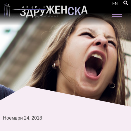
Забелешки на План 18 со препораки и
EN
предлог мерки за унапредување на
родовата еднаквост
Ноември 24, 2018