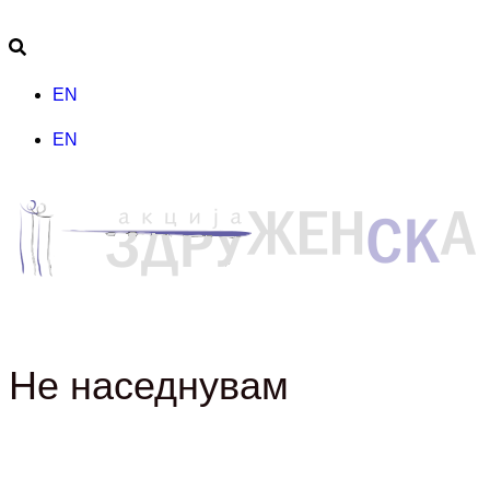
EN
EN
Не наседнувам