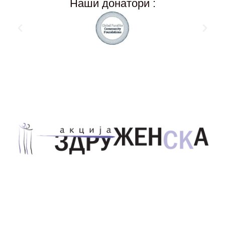
Наши донатори :
Здружение за унапредување на родовата
еднаквост Акција Здруженска – Скопје
Address List
Ул. Никола Тримпаре 12-1/12,