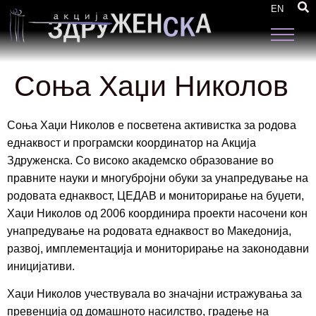
EN
Соња Хаџи Николов
Соња Хаџи Николов е посветена активистка за родова
еднаквост и програмски координатор на Акција
Здруженска. Со високо академско образование во
правните науки и многубројни обуки за унапредување на
родовата еднаквост, ЦЕДАВ и мониторирање на буџети,
Хаџи Николов од 2006 координира проекти насочени кон
унапредување на родовата еднаквост во Македонија,
развој, имплементација и мониторирање на законодавни
иницијативи.
Хаџи Николов учествувала во значајни истражувања за
превенција од домашното насилство, градење на