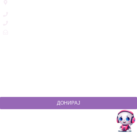
Скопје, Р. Македонија
+389 71 245 384
+389 2 3215660
zdruzenska@t.mk
Social Networks
@akcijazdruzenska
Akcija Zdruzenska
Akcija Zdruzenska
Akcija Zdruzenska
ДОНИРАЈ