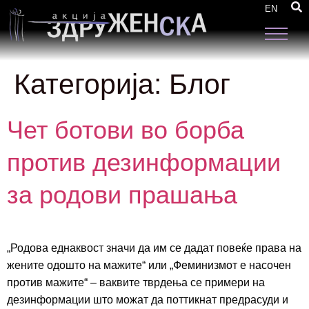
EN
Категорија:
Блог
Чет ботови во борба
против дезинформации
за родови прашања
„Родова еднаквост значи да им се дадат повеќе права на
жените одошто на мажите“ или „Феминизмот е насочен
против мажите“ – ваквите тврдења се примери на
дезинформации што можат да поттикнат предрасуди и