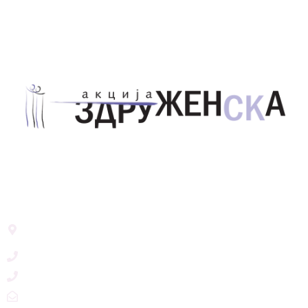
Здружение за унапредување на родовата
еднаквост Акција Здруженска – Скопје
Address List
Ул. Никола Тримпаре 12-1/12,
Скопје, Р. Македонија
+389 71 245 384
+389 2 3215660
zdruzenska@t.mk