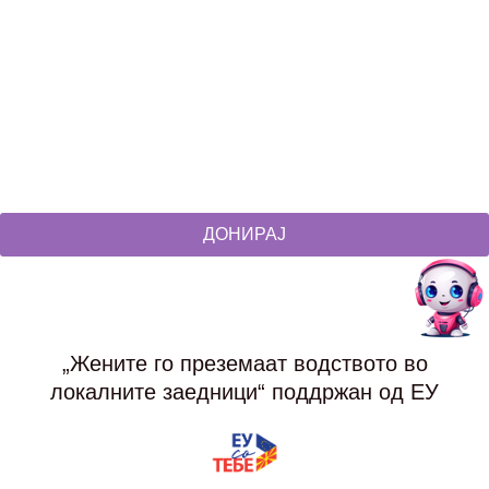
Social Networks
@akcijazdruzenska
Akcija Zdruzenska
Akcija Zdruzenska
Akcija Zdruzenska
ДОНИРАЈ
„Жените го преземаат водството во
локалните заедници“ поддржан од ЕУ