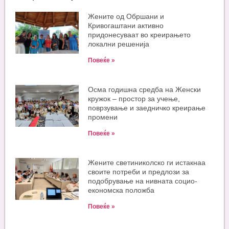
Жените од Обршани и
Кривогаштани активно
придонесуваат во креирањето
локални решенија
Повеќе »
Oсма годишна средба на Женски
кружок – простор за учење,
поврзување и заедничко креирање
промени
Повеќе »
Жените светиниколско ги истакнаа
своите потреби и предлози за
подобрување на нивната социо-
економска положба
Повеќе »