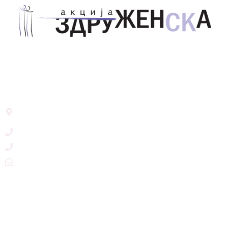
Здружение за унапредување на родовата
еднаквост Акција Здруженска – Скопје
Address List
Ул. Никола Тримпаре 12-1/12,
Скопје, Р. Македонија
+389 71 245 384
+389 2 3215660
zdruzenska@t.mk
Social Networks
@akcijazdruzenska
Akcija Zdruzenska
Akcija Zdruzenska