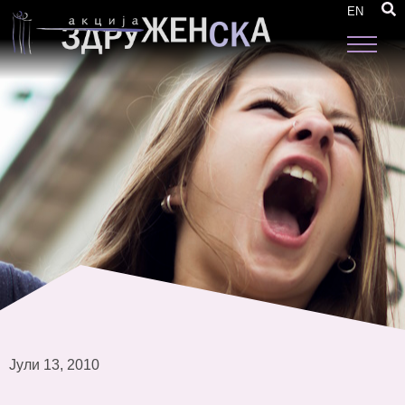
Втора дводневна работилница за
EN
мониторинг тимовите на локални НВО
Јули 13, 2010