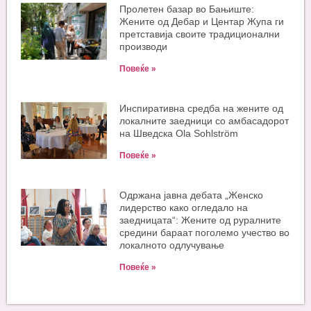
Пролетен базар во Бањиште:
Жените од Дебар и Центар Жупа ги
претставија своите традиционални
производи
Повеќе »
Инспиративна средба на жените од
локалните заедници со амбасадорот
на Шведска Ola Sohlström
Повеќе »
Одржана јавна дебата „Женско
лидерство како огледало на
заедницата“: Жените од руралните
средини бараат поголемо учество во
локалното одлучување
Повеќе »