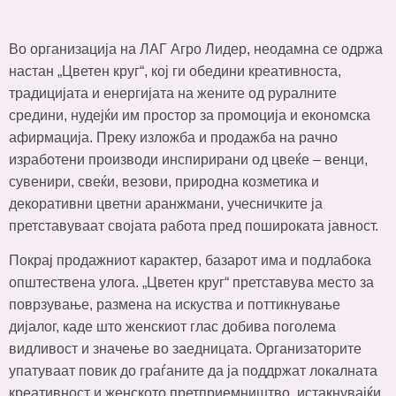
Во организација на ЛАГ Агро Лидер, неодамна се одржа
настан „Цветен круг“, кој ги обедини креативноста,
традицијата и енергијата на жените од руралните
средини, нудејќи им простор за промоција и економска
афирмација. Преку изложба и продажба на рачно
изработени производи инспирирани од цвеќе – венци,
сувенири, свеќи, везови, природна козметика и
декоративни цветни аранжмани, учесничките ја
претставуваат својата работа пред пошироката јавност.
Покрај продажниот карактер, базарот има и подлабока
општествена улога. „Цветен круг“ претставува место за
поврзување, размена на искуства и поттикнување
дијалог, каде што женскиот глас добива поголема
видливост и значење во заедницата. Организаторите
упатуваат повик до граѓаните да ја поддржат локалната
креативност и женското претприемништво, истакнувајќи