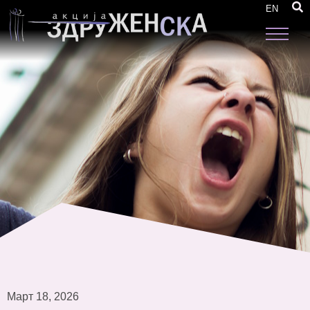
„Цветен круг“ – женски базар што ја слави
EN
креативноста и силата на руралните жени
Март 18, 2026