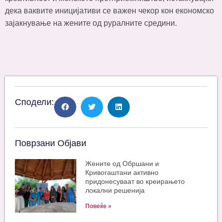
дека ваквите иницијативи се важен чекор кон економско
зајакнување на жените од руралните средини.
Сподели:
Поврзани Објави
Жените од Обршани и
Кривогаштани активно
придонесуваат во креирањето
локални решенија
Повеќе »