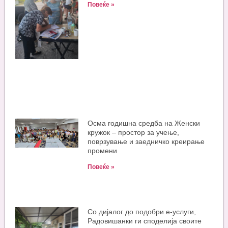
Повеќе »
Oсма годишна средба на Женски
кружок – простор за учење,
поврзување и заедничко креирање
промени
Повеќе »
Со дијалог до подобри е-услуги,
Радовишанки ги споделија своите