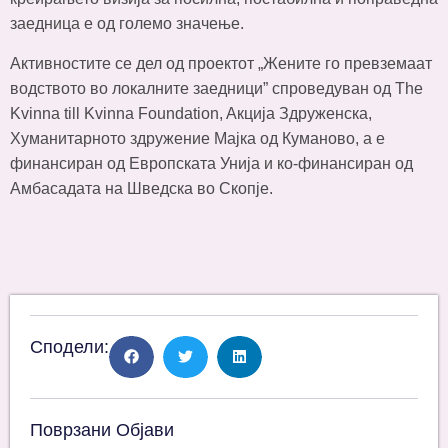
заедница е од големо значење.
Активностите се дел од проектот „Жените го превземаат
водството во локалните заедници” спроведуван од The
Kvinna till Kvinna Foundation, Aкција Здруженска,
Хуманитарното здружение Мајка од Куманово, а е
финансиран од Европската Унија и ко-финансиран од
Амбасадата на Шведска во Скопје.
Сподели:
Поврзани Објави