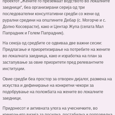
проектот „Жените го преземаат водството во локалните
заедници“, беа организирани серија од три
последователни консултативни средби со жени од
рурални средини на општините Дебар (с. Могорче и с.
Долно Косоврасти), како и Центар Жупа (селата Мал
Папрадник и Голем Папрадник).
На секоја од средбите се одвиваа две важни сесии:
Предлагање и приоретизирање на потребите на жените
во локалната заедница, како и изработка на план за
застапување за овие приоритети пред релевантните
институции.
Овие средби беа простор за отворен дијалог, размена на
искуства и дефинирање на конкретни чекори за
подобрување на положбата на жените во локалните
заедници.
Придонесот и активната улога на учесничките, во
креирањето визија за посилна, постабилна и поправедна