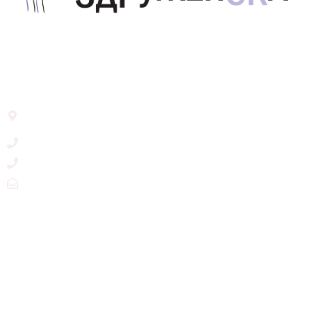
Здружение за унапредување на родовата
еднаквост Акција Здруженска – Скопје
Address List
Ул. Никола Тримпаре 12-1/12,
Скопје, Р. Македонија
+389 71 245 384
+389 2 3215660
zdruzenska@t.mk
Social Networks
@akcijazdruzenska
Akcija Zdruzenska
Akcija Zdruzenska
Akcija Zdruzenska