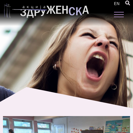
Tри консултативни средби со жени од Дебар
EN
и Центар Жупа