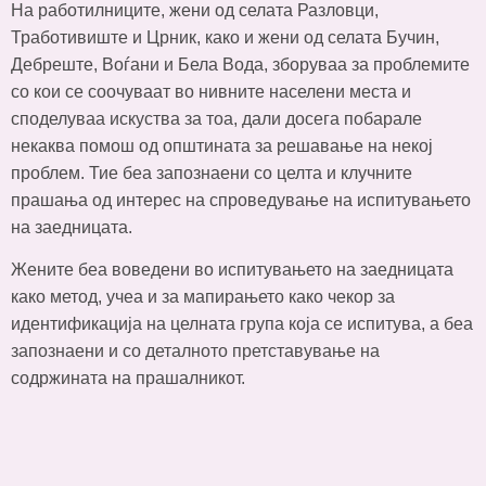
На работилниците, жени од селата Разловци,
Тработивиште и Црник, како и жени од селата Бучин,
Дебреште, Воѓани и Бела Вода, зборуваа за проблемите
со кои се соочуваат во нивните населени места и
споделуваа искуства за тоа, дали досега побарале
некаква помош од општината за решавање на некој
проблем. Тие беа запознаени со целта и клучните
прашања од интерес на спроведување на испитувањето
на заедницата.
Жените беа воведени во испитувањето на заедницата
како метод, учеа и за мапирањето како чекор за
идентификација на целната група која се испитува, а беа
запознаени и со деталното претставување на
содржината на прашалникот.