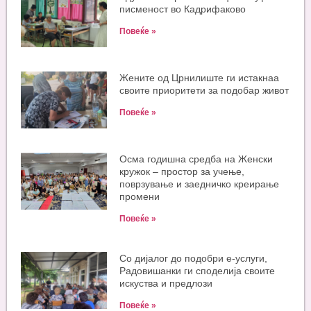
писменост во Кадрифаково
Повеќе »
Жените од Црнилиште ги истакнаа
своите приоритети за подобар живот
Повеќе »
Oсма годишна средба на Женски
кружок – простор за учење,
поврзување и заедничко креирање
промени
Повеќе »
Со дијалог до подобри е-услуги,
Радовишанки ги споделија своите
искуства и предлози
Повеќе »