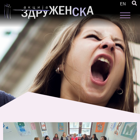
Работилници за инструктажа на аниматорки
EN
во Делчево и во Прилеп