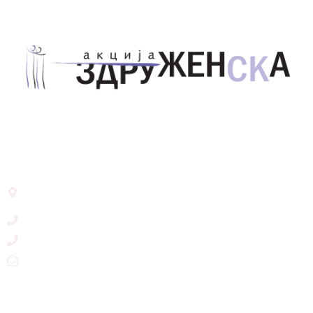
Здружение за унапредување на родовата
еднаквост Акција Здруженска – Скопје
Address List
Ул. Никола Тримпаре 12-1/12,
Скопје, Р. Македонија
+389 71 245 384
+389 2 3215660
zdruzenska@t.mk
Social Networks
@akcijazdruzenska