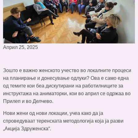
Април 25, 2025
Зошто е важно женското учество во локалните процеси
на планирање и донесување одлуки? Ова е само една
од темите кои беа дискутирани на работилниците за
инструктажа на аниматорки, кои во април се одржаа во
Прилеп и во Делчево.
Нови жени од нови локации, учеа како да ја
спроведуваат теренската методологија која ја разви
„Акција Здруженска“.