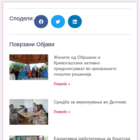
Сподели:
Поврзани Објави
Жените од Обршани и
Кривогаштани активно
придонесуваат во креирањето
локални решенија
Повеќе »
Средба за вмрежување во Делчево
Повеќе »
Едукативна работилница за буџетска