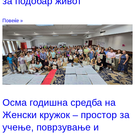
за подобар живот
Повеќе »
Oсма годишна средба на
Женски кружок – простор за
учење, поврзување и