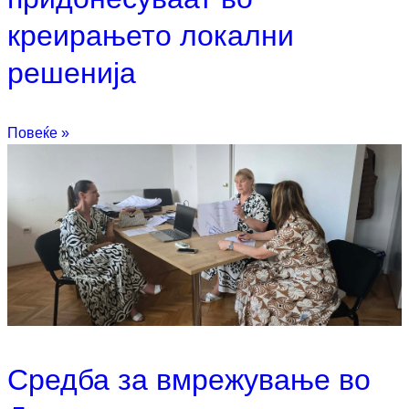
креирањето локални
решенија
Повеќе »
Средба за вмрежување во