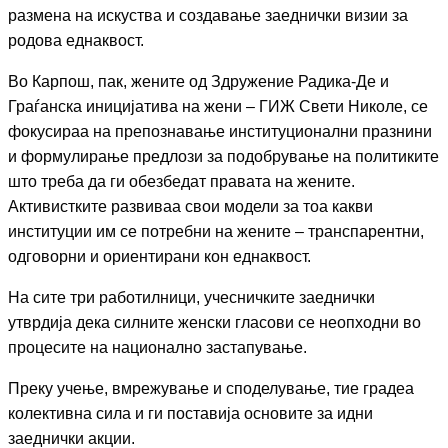
размена на искуства и создавање заеднички визии за
родова еднаквост.
Во Карпош, пак, жените од Здружение Радика-Де и
Граѓанска иницијатива на жени – ГИЖ Свети Николе, се
фокусираа на препознавање институционални празнини
и формулирање предлози за подобрување на политиките
што треба да ги обезбедат правата на жените.
Активистките развиваа свои модели за тоа какви
институции им се потребни на жените – транспарентни,
одговорни и ориентирани кон еднаквост.
На сите три работилници, учесничките заеднички
утврдија дека силните женски гласови се неопходни во
процесите на национално застапување.
Преку учење, вмрежување и споделување, тие градеа
колективна сила и ги поставија основите за идни
заеднички акции.