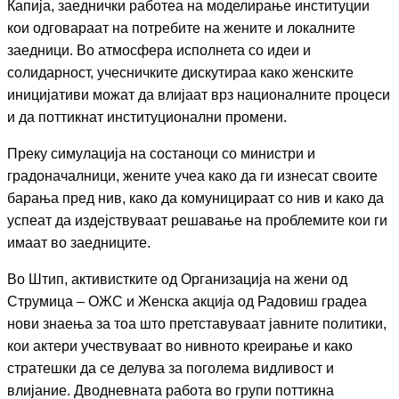
Капија, заеднички работеа на моделирање институции
кои одговараат на потребите на жените и локалните
заедници. Во атмосфера исполнета со идеи и
солидарност, учесничките дискутираа како женските
иницијативи можат да влијаат врз националните процеси
и да поттикнат институционални промени.
Преку симулација на состаноци со министри и
градоначалници, жените учеа како да ги изнесат своите
барања пред нив, како да комуницираат со нив и како да
успеат да издејствуваат решавање на проблемите кои ги
имаат во заедниците.
Во Штип, активистките од Организација на жени од
Струмица – ОЖС и Женска акција од Радовиш градеа
нови знаења за тоа што претставуваат јавните политики,
кои актери учествуваат во нивното креирање и како
стратешки да се делува за поголема видливост и
влијание. Дводневната работа во групи поттикна