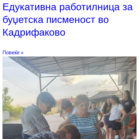
Едукативна работилница за
буџетска писменост во
Кадрифаково
Повеќе »