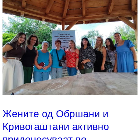
Жените од Обршани и
Кривогаштани активно
придонесуваат во