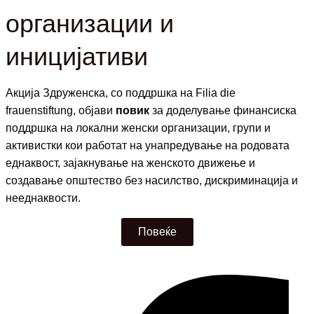
организации и
иницијативи
Акција Здруженска,
со поддршка на F
ilia die
frauenstiftung,
објави
повик
за доделување финансиска
поддршка на локални женски организации, групи и
активистки кои работат на унапредување на родовата
еднаквост, зајакнување на женското движење и
создавање општество без насилство, дискриминација и
нееднаквости.
Повеќе