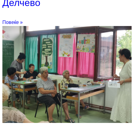
Делчево
Повеќе »