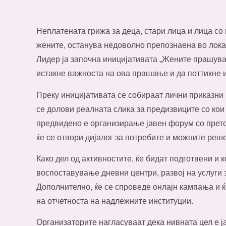
Неплатената грижа за деца, стари лица и лица со п
жените, останува недоволно препознаена во лока
Лидер ја започна иницијативата „Жените прашуваат
истакне важноста на ова прашање и да поттикне 
Преку иницијативата се собираат лични приказни 
се долови реалната слика за предизвиците со кои
предвидено е организирање јавен форум со претс
ќе се отвори дијалог за потребите и можните реше
Како дел од активностите, ќе бидат подготвени и 
воспоставување дневни центри, развој на услуги 
Дополнително, ќе се спроведе онлајн кампања и 
на отчетноста на надлежните институции.
Организаторите нагласуваат дека нивната цел е ј