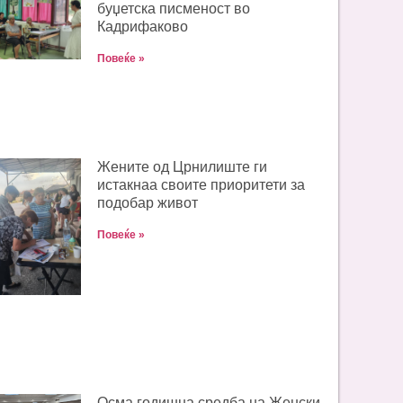
буџетска писменост во
Кадрифаково
Повеќе »
Жените од Црнилиште ги
истакнаа своите приоритети за
подобар живот
Повеќе »
Oсма годишна средба на Женски