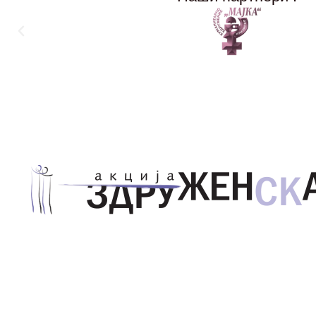
Здружение за унапредување на родовата еднаквос
Акција Здруженска – Скопје