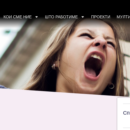
површина, жените бараат системски промен
КОИ СМЕ НИЕ
ШТО РАБОТИМЕ
ПРОЕКТИ
МУЛТ
Сп