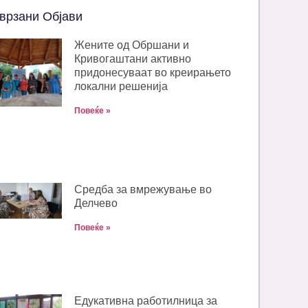
врзани Објави
Жените од Обршани и
Кривогаштани активно
придонесуваат во креирањето
локални решенија
Повеќе »
Средба за вмрежување во
Делчево
Повеќе »
Едукативна работилница за