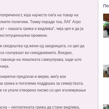
По
опреченост, која најчесто паѓа на товар на
лните политики. Токму поради тоа, ЛАГ Агро
 – нашата грижа е видлива“, чија цел е да ја
институционални промени.
и сведоштва од жени од заедницата, со цел да
 се соочуваат во секојдневието. Воедно,
тавници на локалната самоуправа, каде што
нија.
конкретни предлози и мерки, меѓу кои
за грижа и поголема поддршка за семејствата.
ќе се упати отворено писмо со цел зголемување
асна – неплатената грижа да стане видлива,