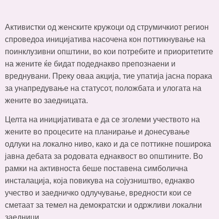
Активистки од женските кружоци од струмичкиот регион
спроведоа иницијатива насочена кон поттикнување на
поинклузивни општини, во кои потребите и приоритетите
на жените ќе бидат подеднакво препознаени и
вреднувани. Преку оваа акција, тие упатија јасна порака
за унапредување на статусот, положбата и улогата на
жените во заедницата.
Целта на иницијативата е да се зголеми учеството на
жените во процесите на планирање и донесување
одлуки на локално ниво, како и да се поттикне поширока
јавна дебата за родовата еднаквост во општините. Во
рамки на активноста беше поставена симболична
инсталација, која повикува на сојузништво, еднакво
учество и заедничко одлучување, вредности кои се
сметаат за темел на демократски и одржливи локални
заедници.