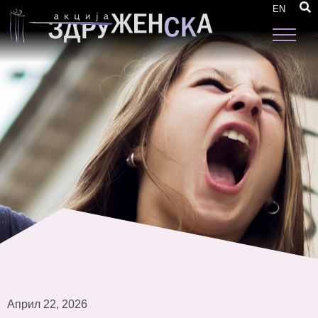
Активни жени од струмичкиот регион бараат
EN
еднакво учество во одлучувањето
Април 22, 2026