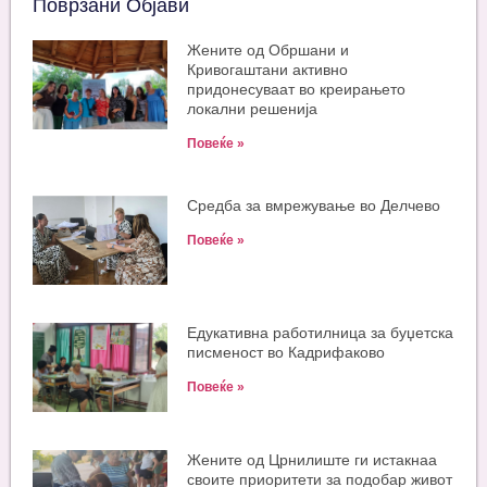
Поврзани Објави
Жените од Обршани и
Кривогаштани активно
придонесуваат во креирањето
локални решенија
Повеќе »
Средба за вмрежување во Делчево
Повеќе »
Едукативна работилница за буџетска
писменост во Кадрифаково
Повеќе »
Жените од Црнилиште ги истакнаа
своите приоритети за подобар живот