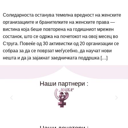
Солидарноста останува темелна вредност на женските
организациите и бранителките на женските права —
вистина која беше повторена на годишниот мрежен
состанок, што се одржа на почетокот на овој месец во
Струга. Повеќе од 30 активистки од 20 организации се
собраа за да се поврзат меѓусебно, да научат нови
нешта и да ја зајакнат заедничката поддршка […]
Наши партнери :